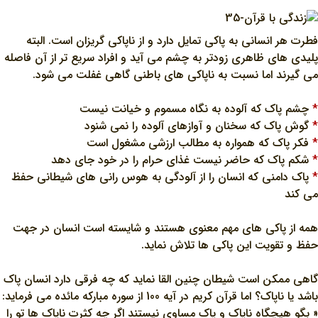
فطرت هر انساني به پاکي تمايل دارد و از ناپاکي گريزان است. البته
پليدي هاي ظاهري زودتر به چشم مي آيد و افراد سريع تر از آن فاصله
مي گيرند اما نسبت به ناپاکي هاي باطني گاهي غفلت مي شود.
*
چشم پاک که آلوده به نگاه مسموم و خيانت نيست
*
گوش پاک که سخنان و آوازهاي آلوده را نمي شنود
*
فکر پاک که همواره به مطالب ارزشي مشغول است
*
شکم پاک که حاضر نيست غذاي حرام را در خود جاي دهد
*
پاک دامني که انسان را از آلودگي به هوس راني هاي شيطاني حفظ
مي کند
همه از پاکي هاي مهم معنوي هستند و شايسته است انسان در جهت
حفظ و تقويت اين پاکي ها تلاش نمايد.
گاهي ممکن است شيطان چنين القا نمايد که چه فرقي دارد انسان پاک
باشد يا ناپاک؟ اما قرآن کريم در آيه 100 از سوره مبارکه مائده مي فرمايد:
« بگو هيچگاه ناپاک و پاک مساوي نيستند اگر چه کثرت ناپاک ها تو را