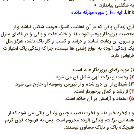
به شگفتي بياندازد...»
Link:
آيه 100 از سوره مبارکه مائده
آري زندگي پاکي که در آن اهانت، ناسزا، حرمت شکني نباشد و از
معصيت پروردگار پرهيز شود ، آقا و خانم عفت و پاکي را در فضاي منزل
و بيرون آن رعايت نمايند و درآمد و کسب و کار پاک باشد، هرگز مثل
يک زندگي آلوده به انواع زشتي ها نيست، چرا که زندگي پاک امتيازات
فراواني دارد:
1)
مورد رضاي پروردگار عالم است.
2)
رحمت و برکت الهي شامل آن مي شود.
3)
شيطان از آن دور شده و از تيررس وسوسه او خارج مي شود.
4)
از رشد و کمال برخوردار است.
5)
اعتماد و آرامش بر آن حاکم است.
و بالاخره خير دنيا و آخرت نصيب چنين زندگي پاکي مي شود که از
همه اين برکات، زندگي آلوده محروم است. پس به فرموده قرآن کريم
هيچگاه پاک و ناپاک مساوي نيستند.