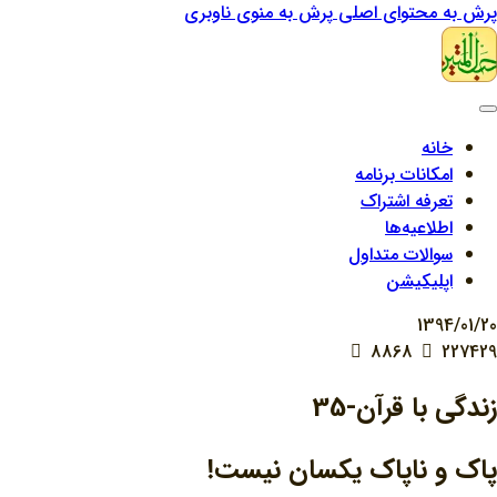
پرش به محتوای اصلی
پرش به منوی ناوبری
خانه
امکانات برنامه
تعرفه اشتراک
اطلاعیه‌ها
سوالات متداول
اپلیکیشن
1394/01/20
8868
227429
زندگي با قرآن-35
پاک و ناپاک يکسان نيست!