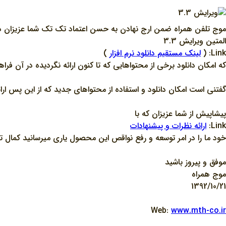
موج تلفن همراه ضمن ارج نهادن به حسن اعتماد تک تک شما عزيزان در 
المتين ويرايش 3.3
Link: (
لينک مستقيم دانلود نرم افزار
)
که امکان دانلود برخي از محتواهايي که تا کنون ارائه نگرديده در آن فراه
گفتني است امکان دانلود و استفاده از محتواهاي جديد که از اين پس ار
پيشاپيش از شما عزيزان که با
Link:
ارائه نظرات و پيشنهادات
خود ما را در امر توسعه و رفع نواقص اين محصول ياري ميرسانيد کمال تشک
موفق و پيروز باشيد
موج همراه
1392/10/21
Web:
www.mth-co.ir