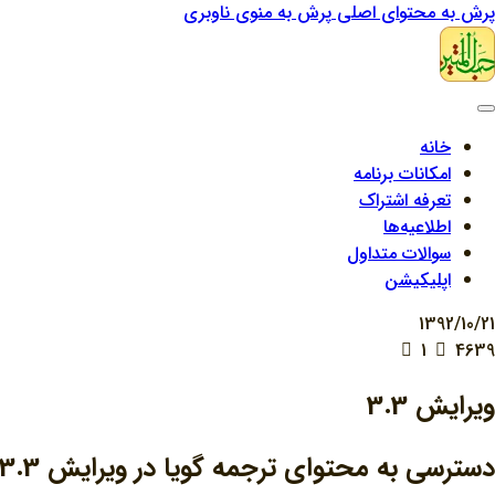
پرش به محتوای اصلی
پرش به منوی ناوبری
خانه
امکانات برنامه
تعرفه اشتراک
اطلاعیه‌ها
سوالات متداول
اپلیکیشن
1392/10/21
1
4639
ويرايش 3.3
دسترسی به محتواي ترجمه گویا در ويرایش 3.3