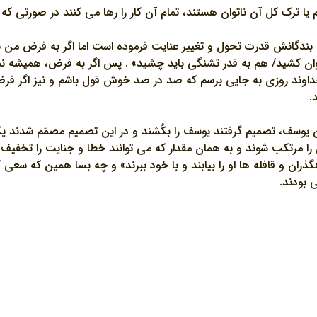
 يا ترک کل آن ناتوان هستند، تمام آن کار را رها مي کنند در صورتي که 
ندگانش قدرت تحول و تغيير عنايت فرموده است اما اگر به فرض من نمي
نتوان کشيد/ هم به قدر تشنگي بايد چشيد» . پس اگر به فرض، هميشه ن
داوند روزي به جايي برسم که صد در صد خوش قول باشم و نيز اگر فرض ک
.
يوسف، تصميم گرفتند يوسف را بکُشند و در اين تصميم مصمّم شدند يکي
ا مرتکب شوند و به همان مقدار که مي توانند خطا و جنايت را تخفيف دهن
رهگذران و قافله ها او را بيابند و با خود ببرند» و چه بسا همين که سع
 بودند.