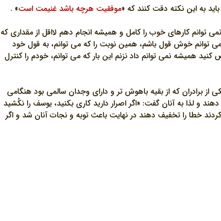
بايد به اين نکته دقت کنند که «
موفقيت هرچه باشد غنيمت است
» .
 توانم کارهاي خوب را کامل و هميشه انجام دهم لااقل از مقداري که
مي توانم خوش قول باشم، همين نوبت را که مي توانم، به قول خود
نيد هميشه نمي توانم داد نزنم اين بار که مي توانم، خودم را کنترل
 از برادران که از بقيه باهوش تر و داراي وجدان سالمي بود هنگامي
د و لذا به آنان گفت: «اگر اصرار داريد کاري بکنيد، يوسف را نکُشيد
ي کردند خطا را تخفيف دهند در نهايت باعث توبه و نجات آنان شد و اگر