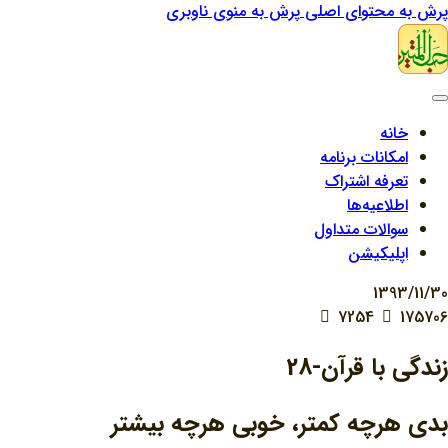
پرش به محتوای اصلی
پرش به منوی ناوبری
خانه
امکانات برنامه
تعرفه اشتراک
اطلاعیه‌ها
سوالات متداول
اپلیکیشن
1393/11/30
7254
175706
زندگي با قرآن-28
بدي هرچه کمتر، خوبي هرچه بيشتر