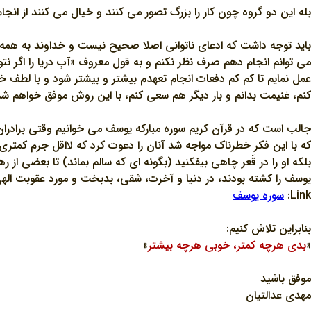
بله اين دو گروه چون کار را بزرگ تصور مي کنند و خيال مي کنند از انجام
بايد توجه داشت که ادعاي ناتواني اصلا صحيح نيست و خداوند به همه ب
مي توانم انجام دهم صرف نظر نکنم و به قول معروف «آبِ دريا را اگر 
عمل نمايم تا کم کم دفعات انجام تعهدم بيشتر و بيشتر شود و با لطف خ
کنم، غنيمت بدانم و بار ديگر هم سعي کنم، با اين روش موفق خواهم شد
جالب است که در قرآن کريم سوره مبارکه يوسف مي خوانيم وقتي برادران 
که با اين فکر خطرناک مواجه شد آنان را دعوت کرد که لااقل جرم کمتري ر
بلکه او را در قَعر چاهي بيفکنيد (بگونه اي که سالم بماند) تا بعضي از 
يوسف را کشته بودند، در دنيا و آخرت، شقي، بدبخت و مورد عقوبت الهي
Link:
سوره يوسف
بنابراين تلاش کنيم:
«
بدي هرچه کمتر، خوبي هرچه بيشتر
»
موفق باشيد
مهدي عدالتيان