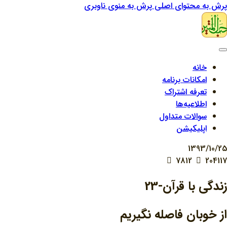
پرش به محتوای اصلی
پرش به منوی ناوبری
خانه
امکانات برنامه
تعرفه اشتراک
اطلاعیه‌ها
سوالات متداول
اپلیکیشن
1393/10/25
7812
204117
زندگي با قرآن-23
از خوبان فاصله نگيريم