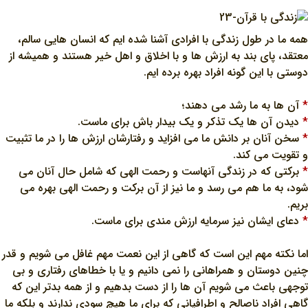
همه ما در طول زندگي با افرادي آشنا شده ايم که انسان هايي سالم،
معتقد، پاي بند به ارزش ها و با اخلاق و اهل خير هستند و هميشه از
دوستي با اين گونه افراد بهره برده ايم.
*
آن ها به ما رشد مي دهند؛
*
ديدن آن ها يک تذکر و يک بيدار باش براي ماست.
*
سخن آنان بر دانش ما مي افزايد و رفتارشان ارزش ها را در ما تثبيت
و تقويت مي کند.
*
برکتي که در زندگي آنهاست و رحمت الهي که شامل حال آنان مي
شود، به ما هم مي رسد و ما نيز از آن برکت و رحمت الهي بهره مي
بريم.
*
دعاي ايشان نيز سرمايه ارزش مندي براي ماست.
اما نکته مهم اين است که گاهي از اين نعمت مهم غافل مي شويم و قدر
چنين دوستان و همراهاني را نمي دانيم و يا با خطاهاي رفتاري و بي
توجهي باعث مي شويم آن ها را از دست بدهيم و از همه بدتر اين که
گاهي افراد ناصالح و اطرافياني که براي ما هيچ سودي ندارند و بلکه ما