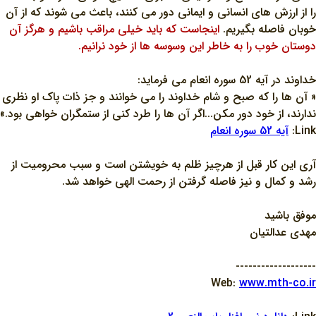
را از ارزش هاي انساني و ايماني دور مي کنند، باعث مي شوند که از آن
خوبان فاصله بگيريم.
اينجاست که بايد خيلي مراقب باشيم و هرگز آن
دوستان خوب را به خاطر اين وسوسه ها از خود نرانيم.
خداوند در آيه 52 سوره انعام مي فرمايد:
« آن ها را که صبح و شام خداوند را مي خوانند و جز ذات پاک او نظري
ندارند، از خود دور مکن...اگر آن ها را طرد کني از ستمگران خواهي بود.»
Link:
آيه 52 سوره انعام
آري اين کار قبل از هرچيز ظلم به خويشتن است و سبب محروميت از
رشد و کمال و نيز فاصله گرفتن از رحمت الهي خواهد شد.
موفق باشيد
مهدي عدالتيان
-------------------
Web:
www.mth-co.ir