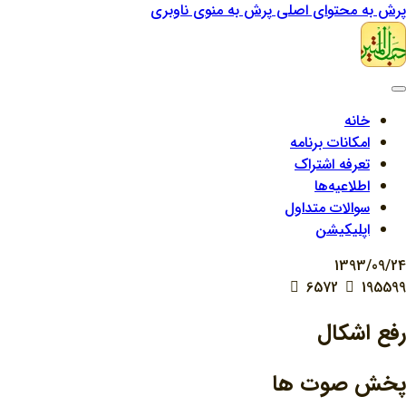
پرش به محتوای اصلی
پرش به منوی ناوبری
خانه
امکانات برنامه
تعرفه اشتراک
اطلاعیه‌ها
سوالات متداول
اپلیکیشن
1393/09/24
6572
195599
رفع اشکال
پخش صوت ها