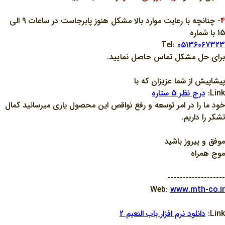
4-
چنانچه با رعايت موارد بالا مشکل هنوز پابرجاست در ساعات 9 الي
15 با شماره
Tel:
05136067323
براي حل مشکل تماس حاصل نماييد.
پيشاپيش از شما عزيزان که با
Link:
درج نظر 5 ستاره
خود ما را در امر توسعه و رفع نواقص اين محصول ياري ميرسانيد کمال
تشکر را داريم.
موفق و پيروز باشيد
موج همراه
-------------------
Web:
www.mth-co.ir
Link:
دانلود نرم افزار باب النعيم 2