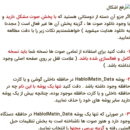
اگر جزو آن دسته از دوستاني هستيد که
با پخش صوت مشکل داريد
و
با وجود دانلود صوت ها ، گزينه پخش آن ها غير فعال است ( مجددا
به دانلود هدايت ميشويد ) خواهشمنديم نکات زير را با دقت مطالعه
نماييد.
1-
دقت کنيد براي استفاده از تمامي صوت ها نسخه شما
بايد نسخه
کامل و فعالسازي شده باشد
. ( علامت قفل بر روي صفحه اصلي وجود
نداشته باشد. )
2-
پوشه HablolMatin_Data در حافظه داخلي گوشي و يا کارت
حافظه وجود داشته باشد . دقت کنيد
تنها يک پوشه با اين نام
چه در
حافظه داخلي و يا کارت حافظه موجود بوده، چنانچه بيش از يک پوشه
داريد ساير پوشه هاي خود را حذف نماييد.
3-
در صورتي که تنها يک پوشه HablolMatin_Data در حافظه دستگاه
وجود دارد و هنوز صوت ها ناشناخته است به بخش تنظيمات حبل
المتين رفته و
گزينه بررسي محتوا
را انتخاب نماييد.