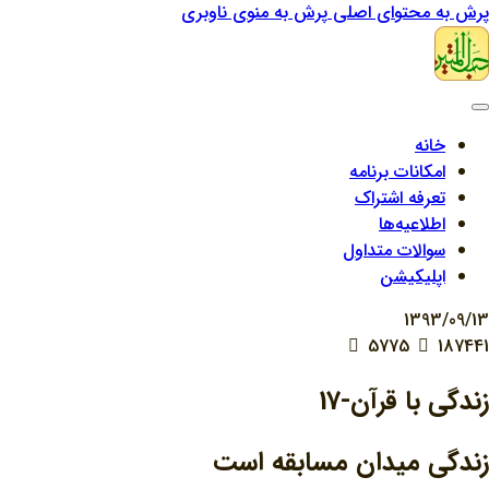
پرش به محتوای اصلی
پرش به منوی ناوبری
خانه
امکانات برنامه
تعرفه اشتراک
اطلاعیه‌ها
سوالات متداول
اپلیکیشن
1393/09/13
5775
187441
زندگي با قرآن-17
زندگي ميدان مسابقه است