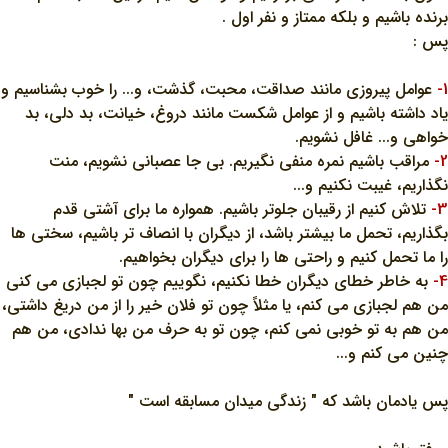
برنده باشيم و بلکه ممتاز و نفر اول .
پس :
1-
عوامل پيروزي مانند صداقت، محبت، گذشت، و... را خوب بشناسيم و
ياد داشته باشيم و از عوامل شکست مانند دروغ، خيانت، بد دلي، بد
خواهي و... غافل نشويم.
2-
مراقب باشيم نمره منفي نگيريم. بي جا عصباني نشويم، منت
نگذاريم، غيبت نکنيم و...
3-
تلاش کنيم از رقيبان جلوتر باشيم. همواره ما براي آشتي قدم
بگذاريم، تحمل ما بيشتر باشد، از ديگران با انصاف تر باشيم، سختي ها
را ما تحمل کنيم و راحتي ها را براي ديگران بخواهيم.
4-
به خاطر خطاي ديگران خطا نکنيم، نگوييم چون تو لجبازي مي کني
من هم لجبازي مي کنم، يا مثلاً چون تو فلان خير را از من دريغ داشتي،
من هم به تو خوبي نمي کنم، چون تو به حرف من بها ندادي، من هم
چنين مي کنم و...
پس يادمان باشد که " زندگي ميدان مسابقه است "