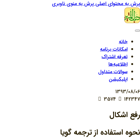
پرش به محتوای اصلی
پرش به منوی ناوبری
خانه
امکانات برنامه
تعرفه اشتراک
اطلاعیه‌ها
سوالات متداول
اپلیکیشن
1393/08/06
3574
142347
رفع اشکال
نحوه استفاده از ترجمه گويا