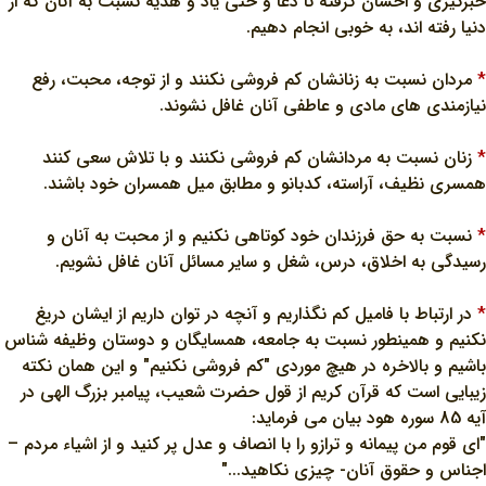
خبرگيري و احسان گرفته تا دعا و حتي ياد و هديه نسبت به آنان که از
دنيا رفته اند، به خوبي انجام دهيم.
*
مردان نسبت به زنانشان کم فروشي نکنند و از توجه، محبت، رفع
نيازمندي هاي مادي و عاطفي آنان غافل نشوند.
*
زنان نسبت به مردانشان کم فروشي نکنند و با تلاش سعي کنند
همسري نظيف، آراسته، کدبانو و مطابق ميل همسران خود باشند.
*
نسبت به حق فرزندان خود کوتاهي نکنيم و از محبت به آنان و
رسيدگي به اخلاق، درس، شغل و ساير مسائل آنان غافل نشويم.
*
در ارتباط با فاميل کم نگذاريم و آنچه در توان داريم از ايشان دريغ
نکنيم و همينطور نسبت به جامعه، همسايگان و دوستان وظيفه شناس
باشيم و بالاخره در هيچ موردي "کم فروشي نکنيم" و اين همان نکته
زيبايي است که قرآن کريم از قول حضرت شعيب، پيامبر بزرگ الهي در
آيه 85 سوره هود بيان مي فرمايد:
"اي قوم من پيمانه و ترازو را با انصاف و عدل پر کنيد و از اشياء مردم –
اجناس و حقوق آنان- چيزي نکاهيد..."