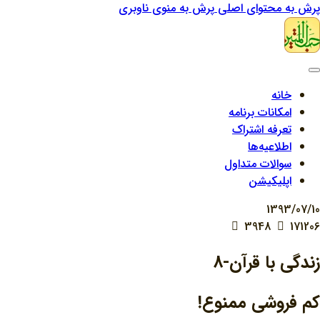
پرش به محتوای اصلی
پرش به منوی ناوبری
خانه
امکانات برنامه
تعرفه اشتراک
اطلاعیه‌ها
سوالات متداول
اپلیکیشن
1393/07/10
3948
171206
زندگي با قرآن-8
کم فروشي ممنوع!