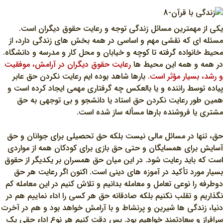
يکي از مهمترين مسائل زندگي توجه و رعايت حقوق ديگران است.
مسئله اي که نقشي مهم و اساسي در همه بخش هاي زندگي دارد، از
محيط خانواده گرفته تا کوچه و خيابان و محل کار و مدرسه و دانشگاه.
در همه و همه اين محيط ها
رعايت حقوق ديگران در آرامش، موفقيت
و رشد، بسيار مؤثر است.
بارها شاهد بوده ايم رعايت نکردن حق عابر
پياده توسط راننده و يا بالعکس چه گرفتاري مهمي ايجاد کرده است و
همين طور رعايت نکردن حق استاد يا دانشجو و بي توجهي به حق
مشتري يا فروشنده بارها مسأله ساز شده است.
حق، تنها در مسائل مالي نيست بلکه حق تحصيلي براي جوانان و حق
آسايش براي همسايگان و حتي حق بازي براي کودکان همه از مواردي
است که بايد رعايت شود. در اين ميان حق همسران بر يکديگر از حقوق
بسيار مورد تأکيد در آموزه هاي ديني است. اکنون اگر رعايت هر حق
دوطرفه را نوعي تعامل و معامله بدانيم و تلاش کنيم در اين معامله کم
نگذاريم و تقلب نکنيم بلکه صادقانه حق هر کسي را اداء نماييم هم در
دنيا، زندگي ها شيرين و پرنشاط و با آرامش خواهد بود و هم در آخرت
سرافراز و سعادتمند خواهيم بود. پس دقت کنيم هر نوع اداء حقي يک