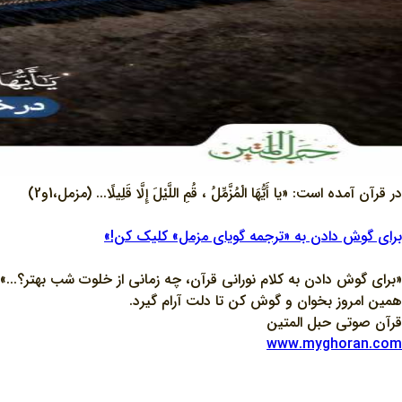
در قرآن آمده است: «يا أَيُّهَا الْمُزَّمِّلُ ، قُمِ اللَّيْلَ إِلَّا قَلِيلًا... (مزمل،1و2)
برای گوش دادن به «ترجمه گویای مزمل» کلیک کن!»
«برای گوش دادن به کلام نورانی قرآن، چه زمانی از خلوت شب بهتر؟...»
همین امروز بخوان و گوش کن تا دلت آرام گیرد.
قرآن صوتی حبل المتین
www.myghoran.com