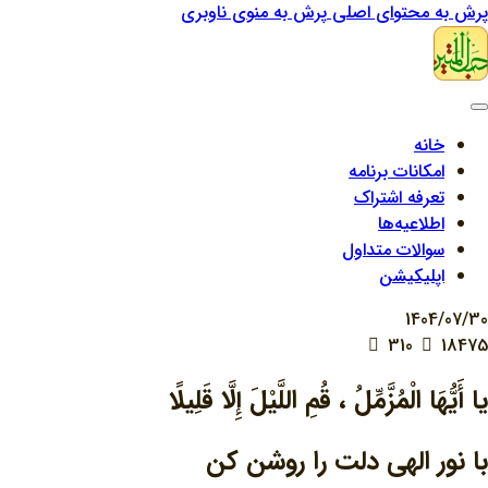
پرش به محتوای اصلی
پرش به منوی ناوبری
خانه
امکانات برنامه
تعرفه اشتراک
اطلاعیه‌ها
سوالات متداول
اپلیکیشن
1404/07/30
310
18475
يا أَيُّهَا الْمُزَّمِّلُ ، قُمِ اللَّيْلَ إِلَّا قَلِيلًا
با نور الهی دلت را روشن کن