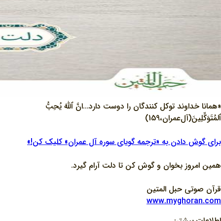
«همانا خداوند توکل کنندگان را دوست دارد...انَّ ٱللَّهَ يُحِبُّ
ٱلمُتَوَكِّلِينَ(آل‌عمران،159)
برای گوش دادن به «ترجمه گویای سوره آل عمران» کلیک کن!»
همین امروز بخوان و گوش کن تا دلت آرام گیرد.
قرآن صوتی حبل المتین
www.myghoran.com
اطلاعات بیشتر: