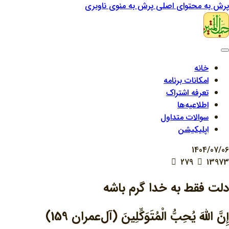
پرش به محتوای اصلی
پرش به منوی ناوبری
خانه
امکانات برنامه
تعرفه اشتراک
اطلاعیه‌ها
سوالات متداول
اپلیکیشن
1404/07/06
279
13973
دلت فقط به خدا گرم باشه
إِنَّ اللَّهَ يُحِبُّ الْمُتَوَكِّلِينَ (آل‌عمران 159)