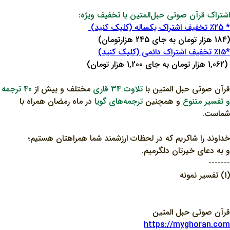
اشتراک قرآن صوتی حبل‌المتین با تخفیف ویژه:
* ٪25 تخفیف اشتراک یکساله (کلیک کنید)
(184 هزار تومان به جای 245 هزارتومان)
*٪15 تخفیف اشتراک دائمی (کلیک کنید)
(1,062 هزار تومان به جای 1,200 هزار تومان)
قرآن صوتی حبل المتین با
تلاوت 34 قاری
مختلف و بیش از
40 ترجمه
و تفسیر متنوع
و همچنین
ترجمه‌های گویا
در ماه رمضان همراه با
شماست.
خداوند را شاکریم که در لحظات ارزشمند شما همراهتان هستیم؛
و به دعای خیرتان دلگرمیم.
-------
(1) تفسیر نمونه
قرآن صوتی حبل المتین
https://myghoran.com