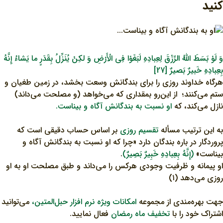
کنید
وَ لَوْ بَسَطَ اللهُ الرِّزْقَ لِعِبادِهِ لَبَغَوْا فِي الْأَرْضِ وَ لكِنْ يُنَزِّلُ بِقَدَرٍ ما يَشاءُ إِنَّهُ
بِعِبادِهِ خَبيرٌ بَصيرٌ [27]
هرگاه خداوند روزی را برای بندگانش وسعت بخشد، در زمین طغیان و
ستم می‌کنند؛ از این‌رو بمقداری که می‌خواهد (و مصلحت می‌داند)
نازل می‌کند، که
او نسبت به بندگانش آگاه و بیناست.
به این ترتیب مسأله
تقسیم روزی
بر اساس حساب دقیقی است که
پروردگار در باره بندگان دارد «چرا که او نسبت به بندگانش آگاه و
بیناست»
(إِنَّهُ بِعِبادِهِ خَبِیرٌ بَصِیرٌ)
.
او پیمانه و ظرفیت وجودی هرکس را می‌داند و طبق مصلحت او به او
روزی می‌دهد (۱)
جهت بهره‌مندی از مجموعه
امکانات ویژه نرم افزار حبل‌المتین،
می‌توانید
اشتراک خود را با
تخفیف ماه رمضان
فعال نمایید.