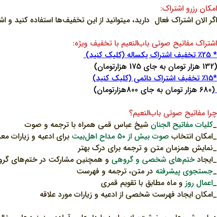
امکان رزرو اشتراک:
اگر الان اشتراک فعال دارید، میتوانید از این تخفیف‌ها استفاده کنید و ا
اشتراک مفاتیح صوتی باب‌النعیم با تخفیف ویژه:
* ٪25 تخفیف اشتراک یکساله (کلیک کنید)
(132 هزار تومان به جای 175 هزارتومان)
*٪15 تخفیف اشتراک دائمی (کلیک کنید)
(680 هزار تومان به جای 800هزارتومان)
چرا مفاتیح صوتی باب‌النعیم؟
_
کلیات مفاتیح الجنان
شیخ عباس قمی همراه با ترجمه و صوت
_امکان انتخاب
صوت بیش‌ از ۵۰ مداح اهل‌بیت
برای ادعیه و زیارات مع
_نمایش همزمان متن و ترجمه برای درک بهتر
_ایجاد
ختم‌های شخصی و گروهی
و همچنین مشارکت در ختم‌های گر
_
جستجوی پیشرفته
در متن، ترجمه و فهرست
_
اعمال روز
و ماه مطابق با تقویم قمری
_امکان ایجاد فهرست شخصی از ادعیه و زیارات مورد علاقه