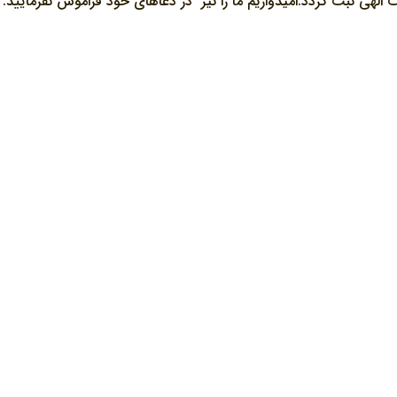
الهی ثبت گردد.امیدواریم ما را نیز در دعاهای خود فراموش نفرمایید.