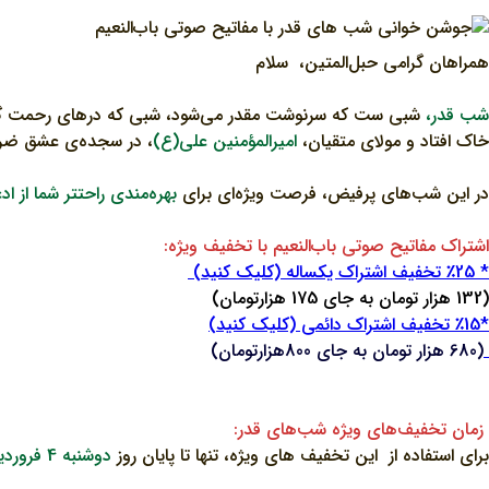
همراهان گرامی حبل‌المتین، سلام
شب قدر،
شبی ست که سرنوشت مقدر می‌شود، شبی که درهای رحمت گشوده 
خاک افتاد و مولای متقیان،
امیرالمؤمنین علی(ع)
، در سجده‌ی عشق ض
در این شب‌های پرفیض، فرصت ویژه‌ای برای
بهره‌مندی راحتتر شما از 
اشتراک مفاتیح صوتی باب‌النعیم با تخفیف ویژه:
* ٪25 تخفیف اشتراک یکساله (کلیک کنید)
(132 هزار تومان به جای 175 هزارتومان)
*٪15 تخفیف اشتراک دائمی (کلیک کنید)
(680 هزار تومان به جای 800هزارتومان)
زمان تخفیف‌های ویژه شب‌های قدر:
برای استفاده از این تخفیف های ویژه، تنها تا پایان روز
دوشنبه 4 فروردین