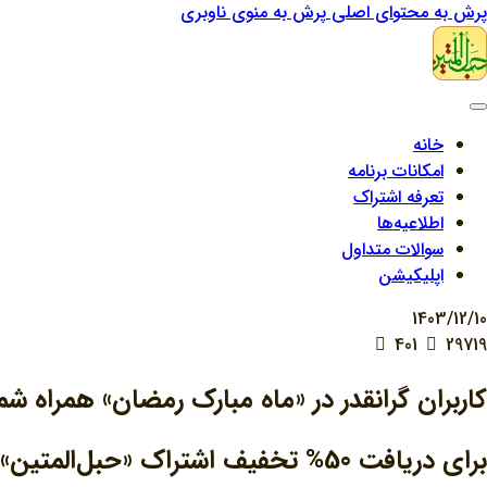
پرش به محتوای اصلی
پرش به منوی ناوبری
خانه
امکانات برنامه
تعرفه اشتراک
اطلاعیه‌ها
سوالات متداول
اپلیکیشن
1403/12/10
401
29719
کاربران گرانقدر در «ماه مبارک رمضان» همراه شم
برای دریافت 50% تخفیف اشتراک «حبل‌المتین» کلیک کنید.