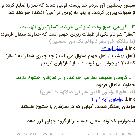
سپس جانشين آن مردم خداپرست قومي شدند که نماز را ضايع کرده و
از شهوات پيروي کردند، و اينها به زودي در "غي" افکنده خواهند شد.
3 ـ گروهي هيچ وقت نماز نمي خوانند، "سقر" براي آنهاست،
"سقر" هم نام يکي از طبقات زيرين جهنم است که خداوند متعال فرمود:
(ما سلککم في سقر قالوا لم نک من المصلين)
Link:
مدثر آيه 42
(اهل بهشت از اهل جهنم سئوال مي کنند) چه چيزي شما را به "سقر"
کشاند؟ در جواب مي گويند : ما از نمازگزاران نبوديم.
4 ـ گروهي هميشه نماز مي خوانند، و در نمازشان خشوع دارند.
خداوند متعال فرمود:
(قد افلح المؤمنون الذين هم في صلاتهم خاشعون)
Link:
مؤمنون آيه 1 و 2
مؤمنان رستگار شدند، آنهايي که در نمازشان با خشوع هستند.
اميدواريم خداوند متعال همه ما را از گروه چهارم قرار دهد.