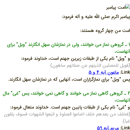
پيامبر اکرم صلي الله عليه و آله فرمود:
امت من چهار گروه هستند:
1 ـ گروهي نماز مي خوانند، ولي در نمازشان سهل انگارند "ويل" براي
آنهاست،
و "ويل" نام يکي از طبقات زيرين جهنم است، خداوند فرمود:
(فويل للمصلين الذينهم عن صلاتهم ساهون)
Link:
ماعون آيه 4 و 5
پس "ويل" براي نمازگزاران است، آنهايي که در نمازشان سهل انگارند.
2 ـ گروهي گاهي نماز مي خوانند و گاهي نمي خوانند، پس "غي" مال
آنهاست،
و "غي" نام يکي از طبقات پايين جهنم است. خداوند متعال فرمود:
(فخلف من بعدهم خلف اضاعوا الصلوة و اتبعوا الشهوات فسوف يلقون
غيا).
Link:
مريم آيه 59