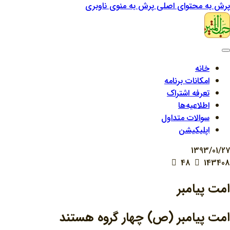
پرش به محتوای اصلی
پرش به منوی ناوبری
خانه
امکانات برنامه
تعرفه اشتراک
اطلاعیه‌ها
سوالات متداول
اپلیکیشن
1393/01/27
48
143408
امت پیامبر
امت پیامبر (ص) چهار گروه هستند