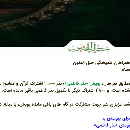
همراهان همیشگی حبل المتین
سلام
مطابق هر سال،
پویش «نذر فاطمی»
؛ نذر 10,000 اشتراک قرآن و مفاتیح ویژه دهه فاطمیه (س) با نیات خیرخواهانه شما گرامیان از دهه اول فاطمیه آغاز شده است و
شده است. و 4800 اشتراک دیگر تا تکمیل نذر فاطمی باقی مانده است.
شما عزیزان هم جهت مشارکت در گام های باقی مانده پویش، با مبالغ د
برای پیوستن به
پویش «نذر فاطمی»