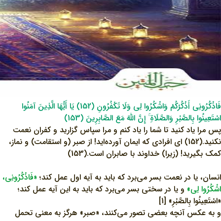
فَاذْكُرُونِي أَذْكُرْكُمْ وَاشْكُرُوا لِي وَلَا تَكْفُرُونِ (152) يَا أَيُّهَا الَّذِينَ آمَنُوا
اسْتَعِينُوا بِالصَّبْرِ وَالصَّلَاةِ ۚ إِنَّ اللَّهَ مَعَ الصَّابِرِينَ (153)
پس مرا یاد کنید تا شما را یاد کنم و مرا سپاس گزارید و کفران نعمت
نکنید.(152) ای افرادی که ایمان آورده‌اید! از صبر (و استقامت) و نماز،
کمک بگیرید! (زیرا) خداوند با صابران است.(153)
انسان، يا در نعمت بسر مى‌برد كه بايد به آيه اول عمل كند؛
«فَاذْكُرُونِي،
اشْكُرُوا لِي»
و يا در سختى بسر مى‌برد كه بايد به اين آيه عمل كند؛
«اسْتَعِينُوا بِالصَّبْرِ» [1]
و به عکس آنچه بعضی تصور می‌کنند، «صبر» هرگز به معنی تحمل