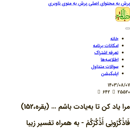
پرش به محتوای اصلی
پرش به منوی ناوبری
خانه
امکانات برنامه
تعرفه اشتراک
اطلاعیه‌ها
سوالات متداول
اپلیکیشن
1403/08/07
642
25520
مرا یاد کن تا به‌یادت باشم … (بقره،152)
فَاذْكُرُونِي أَذْكُرْكُمْ - به همراه تفسیر زیبا