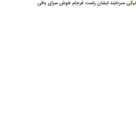
ا نيكى مى‏زدايند ايشان راست فرجام خوش سراى باقى