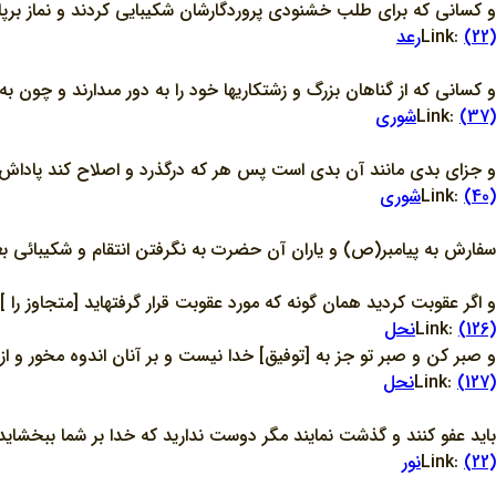
و كسانى كه براى طلب خشنودى پروردگارشان شكيبايى كردند و نماز برپا د
(22)رعد
Link:
و كسانى كه از گناهان بزرگ و زشتكاريها خود را به دور مى‏دارند و چون به 
(37)شوري
Link:
و جزاى بدى مانند آن بدى است پس هر كه درگذرد و اصلاح كند پاداش او
(40)شوري
Link:
سفارش به پيامبر(ص) و ياران آن حضرت به نگرفتن انتقام و شکيبائي بع
و اگر عقوبت كرديد همان گونه كه مورد عقوبت قرار گرفته‏ايد [متجاوز را ]
(126)نحل
Link:
و صبر كن و صبر تو جز به [توفيق] خدا نيست و بر آنان اندوه مخور و از 
(127)نحل
Link:
بايد عفو كنند و گذشت نمايند مگر دوست نداريد كه خدا بر شما ببخشايد
(22)نور
Link: