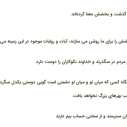
فْو» به گذشت و بخشش معنا کرده‌اند.
 را براي ما روشن مي سازند، آيات و روايات موجود در اين زمينه مي 
 مردم در مى‏گذرند و خداوند نكوكاران را دوست دارد.
نگاه كسى كه ميان تو و ميان او دشمنى است گويى دوستى يكدل مى‏گرد
حب بهره‏اى بزرگ نخواهد يافت.
شان مى‏ترسند و از سختى حساب بيم دارند