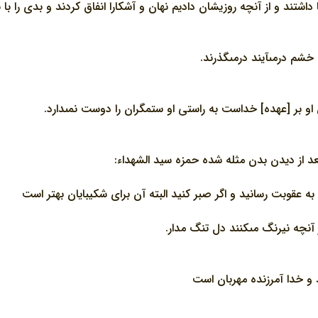
اشتند و از آنچه روزيشان داديم نهان و آشكارا انفاق كردند و بدى را ب
خشم درمى‏آيند درمى‏گذرند.
 بر [عهده] خداست به راستى او ستمگران را دوست نمى‏دارد.
د از ديدن بدن مثله شده حمزه سيد الشهداء:
 به عقوبت رسانيد و اگر صبر كنيد البته آن براى شكيبايان بهتر است
آنچه نيرنگ مى‏كنند دل تنگ مدار.
 و خدا آمرزنده مهربان است