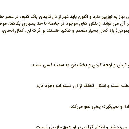
 به نوزايي دارد و اکنون بايد غبار از دل‌هايمان پاک کنيم. در عصر حا
سي آن مي تواند از تنش هاي موجود در جامعه تا حد بسياري بکاهد، 
(پيمودن) راه کمال بسيار مصمم و شکيبا هستند و اثرات ان، کمال انسا
و کردن و توجه کردن و بخشيدن به سمت کسي است.
خت است و امکان تخلف از آن دستورات وجود دارد.
ا او نمي‌گيرد؛ يعني عفو مي‌کند.
 مي‌بخشد و انتقام گرفتن بر او هيچ ملامتي نيست.