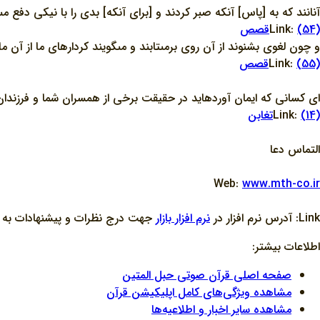
آنانند كه به [پاس] آنكه صبر كردند و [براى آنكه] بدى را با نيكى دفع مى‏ن
(54)قصص
Link:
و چون لغوى بشنوند از آن روى برمى‏تابند و مى‏گويند كردارهاى ما از آن م
(55)قصص
Link:
اى كسانى كه ايمان آورده‏ايد در حقيقت برخى از همسران شما و فرزندان 
(14)تغابن
Link:
التماس دعا
Web:
www.mth-co.ir
Link: آدرس نرم افزار در
نرم افزار بازار
جهت درج نظرات و پيشنهادات به منظ
اطلاعات بیشتر:
صفحه اصلی قرآن صوتی حبل المتین
مشاهده ویژگی‌های کامل اپلیکیشن قرآن
مشاهده سایر اخبار و اطلاعیه‌ها