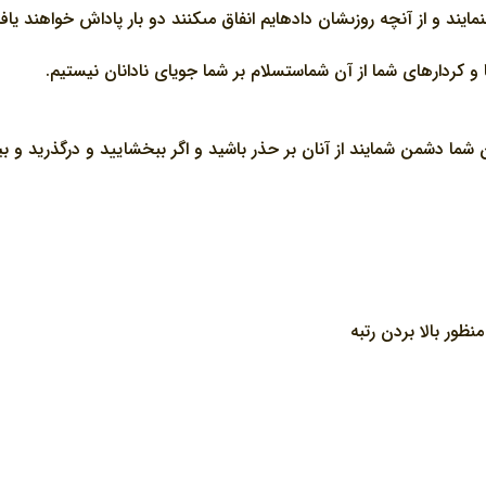
مايند و از آنچه روزى‏شان داده‏ايم انفاق مى‏كنند دو بار پاداش خواهند ياف
ا و كردارهاى شما از آن شماست‏سلام بر شما جوياى نادانان نيستيم.
شما دشمن شمايند از آنان بر حذر باشيد و اگر ببخشاييد و درگذريد و بي
ور بالا بردن رتبه