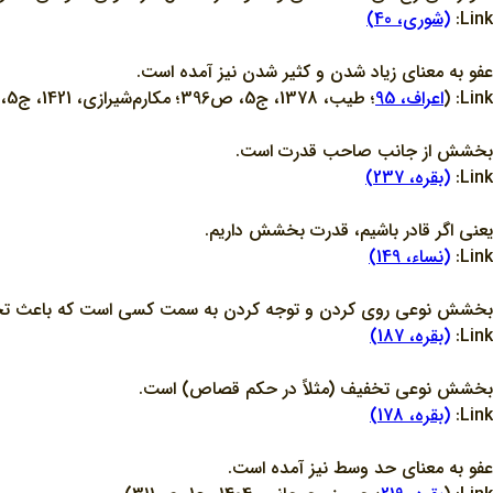
Link:
(شوري، 40)
عفو به معناي زياد شدن و کثير شدن نيز آمده است.
Link: (
اعراف، 95
؛ طيب، 1378، ج5، ص396؛ مکارم‌شيرازي، 1421، ج5، ص12)
بخشش از جانب صاحب قدرت است.
Link:
(بقره، 237)
يعني اگر قادر باشيم، قدرت بخشش داريم.
Link:
(نساء، 149)
بخشش نوعي روي کردن و توجه کردن به سمت کسي است که باعث تخف
Link:
(بقره، 187)
بخشش نوعي تخفيف (مثلاً در حکم قصاص) است.
Link:
(بقره، 178)
عفو به معناي حد وسط نيز آمده است.