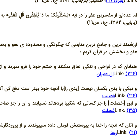
Link: (
بقره، 219
؛ حسيني‌جرجاني، 1404، ج1، ص311)
اما عده‌اي از مفسرين عفو را در آيه «يَسْئَلُونَکَ ما ذا يُنْفِقُونَ قُلِ الْعَ
(بابايي، 1382، ج1، ص19)
ارزشمند ترين و جامع ترين منابعي که چگونگي و محدوده ي عفو و بخشش
عفو و بخشش در قرآن کريم :
همانان كه در فراخى و تنگى انفاق مى‏كنند و خشم خود را فرو مى‏برند و از
(134)ال عمران
Link:
و نيكى با بدى يكسان نيست [بدى را]با آنچه خود بهتر است دفع كن آ
(34)فصلت
Link:
و اين [خصلت] را جز كسانى كه شكيبا بوده‏اند نمى‏يابند و آن را جز صا
(35)فصلت
Link:
و آنان كه آنچه را خدا به پيوستنش فرمان داده مى‏پيوندند و از پروردگار
(21)رعد
Link: