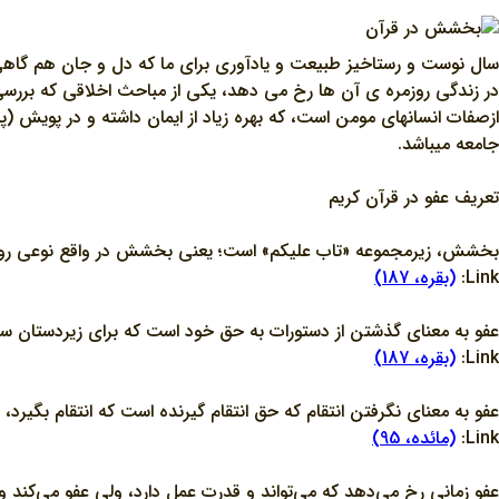
سال نوست و رستاخيز طبيعت و يادآوري براي ما که دل و جان هم گاهي نياز
در زندگي روزمره ي آن ها رخ مي دهد، يکي از مباحث اخلاقي که برر
ازصفات انسانهاي مومن است، که بهره زياد از ايمان داشته و در پويش 
جامعه ميباشد.
تعريف عفو در قرآن کريم
بخشش، زيرمجموعه «تاب عليکم» است؛ يعني بخشش در واقع نوعي ر
Link:
(بقره، 187)
عفو به معناي گذشتن از دستورات به حق خود است که براي زيردستان س
Link:
(بقره، 187)
عفو به معناي نگرفتن انتقام که حق انتقام گيرنده است که انتقام بگيرد، ام
Link:
(مائده، 95)
عفو زماني رخ مي‌دهد که مي‌تواند و قدرت عمل دارد، ولي عفو مي‌کند و