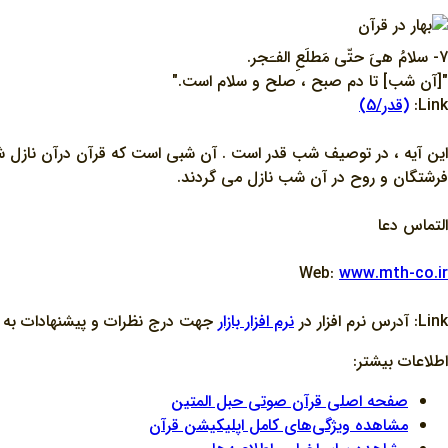
7- سلامُ هيَ حتّي مَطلَعِ الفـَجر.
"[آن شب] تا دم صبح ، صلح و سلام است."
Link:
(قدر/5)
اين آيه ، در توصيف شب قدر است . آن شبي است که قرآن درآن نازل ش
فرشتگان و روح در آن شب نازل مي گردند.
التماس دعا
Web:
www.mth-co.ir
Link: آدرس نرم افزار در
نرم افزار بازار
جهت درج نظرات و پيشنهادات به منظ
اطلاعات بیشتر:
صفحه اصلی قرآن صوتی حبل المتین
مشاهده ویژگی‌های کامل اپلیکیشن قرآن