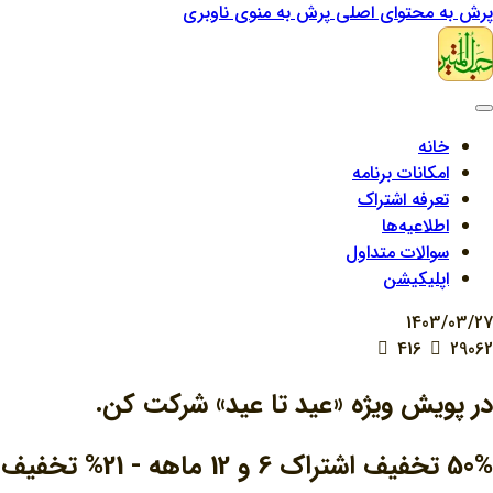
پرش به محتوای اصلی
پرش به منوی ناوبری
خانه
امکانات برنامه
تعرفه اشتراک
اطلاعیه‌ها
سوالات متداول
اپلیکیشن
1403/03/27
416
29062
در پویش ویژه «عید تا عید» شرکت کن.
50% تخفیف اشتراک‌ 6 و 12 ماهه - 21% تخفیف