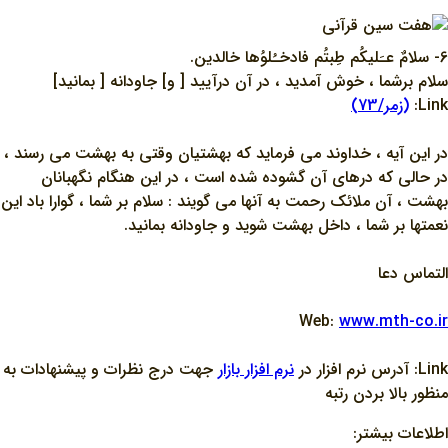
6- سلامٌ عـَليکُم طِبتُم فادخـُلوُها خالدين.
سلام برشما ، خوش آمديد ، در آن درآييد [ و] جاودانه [ بمانيد]
Link:
(زمر/73)
در اين آيه ، خداوند مي فرمايد که بهشتيان وقتي به بهشت مي رسند ،
در حالي که درهاي آن گشوده شده است ، در اين هنگام نگهبانان
بهشت ، آن ملائک رحمت به آنها مي گويند : سلام بر شما ، گوارا باد اين
نعمتها بر شما ، داخل بهشت شويد و جاودانه بمانيد.
التماس دعا
Web:
www.mth-co.ir
Link: آدرس نرم افزار در
نرم افزار بازار
جهت درج نظرات و پيشنهادات به
منظور بالا بردن رتبه
اطلاعات بیشتر: