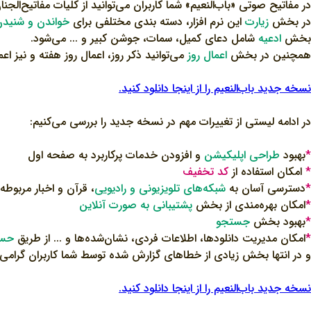
در مفاتیح صوتی «باب‌النعیم» شما کاربران می‌توانید از کلیات مفاتیح‌الج
در بخش
زیارت
این نرم افزار، دسته بندی مختلفی برای
خواندن و شنیدن 
بخش
ادعیه
شامل دعای کمیل، سمات، جوشن کبیر و ... می‌شود.
همچنین در بخش
اعمال روز
می‌توانید ذکر روز، اعمال روز هفته و نیز اعم
نسخه جدید باب‌النعیم را از اینجا دانلود کنید.
در ادامه لیستی از تغییرات مهم در نسخه جدید را بررسی می‌کنیم:
*
بهبود
طراحی اپلیکیشن
و افزودن خدمات پرکاربرد به صفحه اول
*
امکان استفاده از
کد تخفیف
*
دسترسی آسان به
شبکه‌های تلویزیونی و رادیویی
، قرآن و اخبار مربوطه
*
امکان بهره‌مندی از بخش
پشتیبانی به صورت آنلاین
*
بهبود بخش
جستجو
*
امکان مدیریت دانلودها، اطلاعات فردی، نشان‌شده‌ها و ... از طریق
حسا
و در انتها بخش زیادی از خطاهای گزارش شده توسط شما کاربران گرامی را
نسخه جدید باب‌النعیم را از اینجا دانلود کنید.