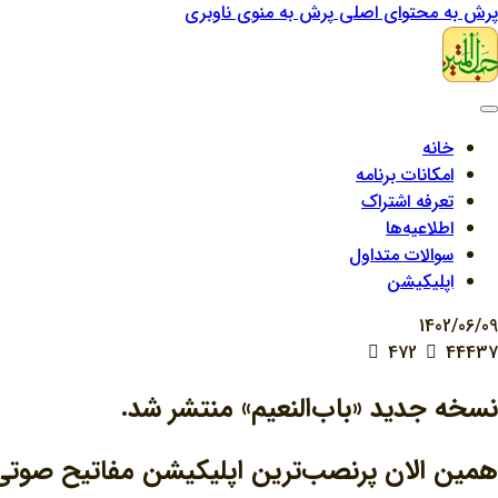
پرش به محتوای اصلی
پرش به منوی ناوبری
خانه
امکانات برنامه
تعرفه اشتراک
اطلاعیه‌ها
سوالات متداول
اپلیکیشن
1402/06/09
472
44437
نسخه جدید «باب‌النعیم» منتشر شد.
همین الان پرنصب‌ترین اپلیکیشن مفاتیح صوتی ر