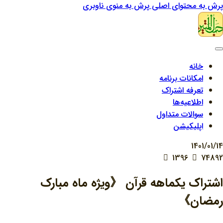
پرش به محتوای اصلی
پرش به منوی ناوبری
خانه
امکانات برنامه
تعرفه اشتراک
اطلاعیه‌ها
سوالات متداول
اپلیکیشن
1401/01/14
1396
74892
اشتراک یکماهه قرآن 《ویژه ماه مبارک
رمضان》