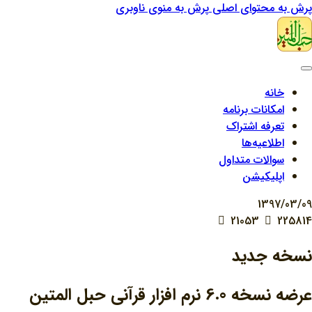
پرش به محتوای اصلی
پرش به منوی ناوبری
خانه
امکانات برنامه
تعرفه اشتراک
اطلاعیه‌ها
سوالات متداول
اپلیکیشن
1397/03/09
21053
225814
نسخه جدید
عرضه نسخه 6.0 نرم افزار قرآنی حبل المتین