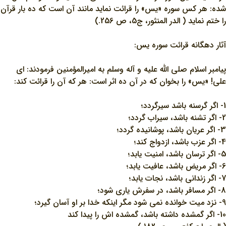
شده: هر كس سوره «يس» را قرائت نمايد مانند آن است كه ده بار قرآن
را ختم نمايد ( الدر المنثور، ج5، ص 256.)
آثار دهگانه قرائت سوره يس:
پيامبر اسلام صلي الله عليه و آله وسلم به اميرالمؤمنين فرمودند: اي
علي! «يس» را بخوان كه در آن ده اثر است: هر كه آن را قرائت كند:
1- اگر گرسنه باشد سيرگردد؛
2- اگر تشنه باشد، سيراب گردد؛
3- اگر عريان باشد، پوشانيده گردد؛
4- اگر عزب باشد، ازدواج كند؛
5- اگر ترسان باشد، امنيت يابد؛
6- اگر مريض باشد، عافيت يابد؛
7- اگر زنداني باشد، نجات يابد؛
8- اگر مسافر باشد، در سفرش ياري شود؛
9- نزد ميت خوانده نمي شود مگر اينكه خدا بر او آسان گيرد؛
10- اگر گمشده داشته باشد، گمشده اش را پيدا كند