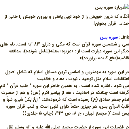
آنگاه که درون خويش را از خود تهي يافتي و بيرون خويش را خالي از
خدا،... قرآن بخوان!
Link:
سوره يس
سي و ششمين سوره قرآن است كه مكي و داراي 83 آيه است. نام هاي
ديگر اين سوره عبارت است از : «عزيزه؛ معمّه(شامل شونده)، مدافعه
قاضيه(دفع كننده برآورده)»
در اين سوره به مهمترين و اساسي ترين مسايل اسلام که شامل اصول
اعتقادات اسلام مثل توحيد ، نبوت ، معاد و خالقيت
مي شود ، اشاره شده است . به همين خاطر اين سوره " قلب قرآن " نام
گرفته است چنانکه در احاديث ، هم از پيامبر اکرم (ص) و هم از حضرت
امام جعفر صادق (ع) رسيده است که فرموده‌اند: " إنَّ لِکلِّ شيءٍ قلباً و
قلبُ القرآنِ يس؛ هر چيزي حتماً داراي قلبي است و قلب قرآن سوره
يس است"( مجمع البيان، ج 8، ص 413، (چاپ 5 جلدي))
در فضيلت اين سوره از حضرت محمد صلي الله عليه و آله وسلم نقل