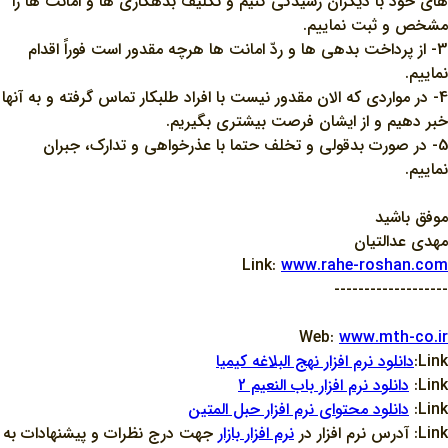
هاي خود با ديگران رسيدگي کنيم و تکليف بدهکاري ها و امانت ها را
مشخص و ثبت نماييم.
3- از پرداخت بدهي ها و ردّ امانت ها هرچه مقدور است فوراً اقدام
نماييم.
4- در مواردي که الان مقدور نيست با افراد طلبکار تماس گرفته و به آنها
خبر دهيم و از ايشان فرصت بيشتري بگيريم.
5- در صورت بدقولي و تخلف حتما با عذرخواهي و تدارک، جبران
نماييم.
موفق باشيد
مهدي عدالتيان
Link:
www.rahe-roshan.com
-------------------
Web:
www.mth-co.ir
Link:
دانلود نرم افزار نهج البلاغه کيميا
Link:
دانلود نرم افزار باب النعيم 2
Link:
دانلود محتواي نرم افزار حبل المتين
Link: آدرس نرم افزار در
نرم افزار بازار
جهت درج نظرات و پيشنهادات به