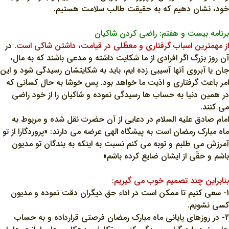
خود، نشان دهيم که به حقيقت طالب سلامت هستيم.
برنامه بيست و هفتم: راضي کردن شاکيان
از مهمترين اسباب گرفتاري و معطّلي در قيامت، داشتن شاکي است
. در
آن روز بزرگ اگر افرادي از ما شکايت داشته و مدعي باشند که به مال،
جان يا آبروي آنها آسيبي زده ايم، بايد به شکايتشان رسيدگي شود و اين
امر باعث گرفتاري و اذيت ما خواهد بود. پس خوشا به حال کساني که
در همين دنيا به حساب ها رسيدگي نموده و شاکيان را از خود راضي
مي کنند.
امام صادق عليه السلام در دعايي از آن حضرت نقل شده و مربوط به
ماه مبارک رمضان است به پيشگاه الهي عرضه مي دارند: «پروردگارا از تو
آمرزش مي طلبم و توبه مي کنم نسبت به اينکه به بندگان تو مديون
باشم و حقّي از ايشان ضايع کرده باشم»
بنابراين چند تصميم خوب مي گيريم:
1- سعي کنيم تا ممکن است در اداء حق ديگران دقت نموده و مديون
کسي نشويم.
2- در روزهاي پاياني ماه مبارک رمضان فرصتي قرارداده و به حساب