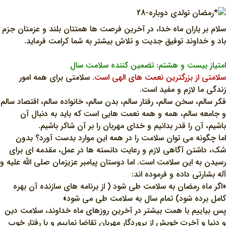
سلام بر ياران ماه خدا، در آخرين فرصت ها همتتان بلند و عزمتان جزم
باد و خداوند توفيق جديت و تلاش بيشتر به شما کرامت فرمايد.
امتياز بيست و هشتم: تضمين کننده سلامت سال
سلامتي از بزرگترين نعمت هاي الهي است
. سلامتي براي همه امور
زندگي ما لازم و مفيد است.
فکر سالم، سخن سالم، رفتار سالم، بدن سالم، خانواده سالم، اقتصاد سالم
و جامعه سالم، همه و همه نعمت هايي است که بايد به دنبال آن
باشيم، آن را قدر بدانيم و خداي مهربان را بر آن شاکر باشيم.
اما چگونه مي توان سلامت را در همه اين موارد بدست آورد؟ بدون
شک، داشتن آگاهي لازم و رعايت دانسته ها در عمل، مقدمه اي براي
رسيدن به اين سلامت است. اما دوستان پيامبر عزيزمان صلي الله عليه و
آله بشارتي داده و فرموده اند:
«اگر ماه رمضان به سلامت طي شود ( از برنامه هاي سازنده آن بهره
کامل برده شود) تمام سال به سلامت طي مي شود»
پس بياييم با همت بيشتر در آخرين روزهاي ماه خداوند، سلامت دين
و دنيا و آخرت خويش از پروردگار مهربان تقاضا نماييم و با رفتار خوب