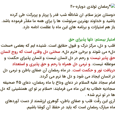
دوستان عزيز سلام. ان شاءالله شب قدر را پربار و پربرکت طي کرده
باشيد و خداوند بهترين سرنوشت ها را براي همه ما مقدّر فرموده باشد.
باز هم امتيازات و برنامه هاي اين ماه با عظمت ادامه دارد.
امتياز بيستم: دلها پذيراي حق
قلب و دل، مرکز درک و قبول حقايق است. شنيده ايم که بعضي «سخت
دل» مي شوند و برخي «نرم دل».
سختي دل وقتي است که روح انسان
حق پذير نيست
و رحم در دل انسان نيست و انسان پذيراي حکمت و
موعظه نيست.
و نرمي دل همراه با رحم و حق پذيري و استعداد
دريافت نور و حکمت است
. در ماه رمضان آن صفاي باطن و نرمي دل
در انسان ايجاد مي شود و دل ها نرم مي گردد.
امام سجاد عليه السلام در دعاي وداع با ماه رمضان، دعاي 45 صحيفه
سجاديه خطاب به اين ماه مي فرمايند: «سلام بر تو اي همنشيني که دل
ها در تو نرم شد» .
آري اين رقّت قلب و صفاي باطن، گوهري ارزشمند از دست آوردهاي
ماه مبارک رمضان است که بايد در حفظ آن کوشا باشيم.