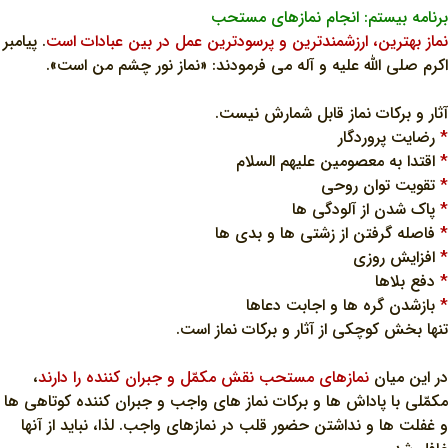
برنامه بيستم: انجام نمازهاي مستحب
نماز بهترين، ارزشمندترين و پرسودترين عمل در بين عبادات است
. پيامبر
اکرم صلي الله عليه و آله مي فرمودند: «نماز نور چشم من است».
آثار و برکات نماز قابل شمارش نيست.
*
رضايت پروردگار
*
اقتدا به معصومين عليهم السلام
*
تقويت توان روحي
*
پاک شدن از آلودگي ها
*
فاصله گرفتن از زشتي ها و بدي ها
*
افزايش روزي
*
دفع بلاها
*
بازشدن گره ها و اجابت دعاها
تنها بخش کوچکي از آثار و برکات نماز است.
در اين ميان
نمازهاي مستحب نقش مکمّل و جبران کننده را دارند
،
مکمّلي با پاداش ها و برکات نماز هاي واجب و جبران کننده کوتاهي ها
و غفلت ها و نداشتن حضور قلب در نمازهاي واجب. لذا، نبايد از آنها