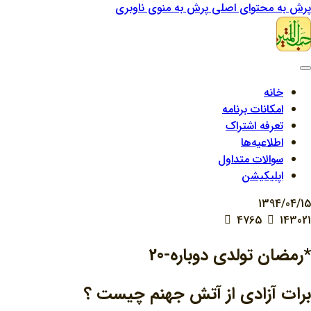
پرش به محتوای اصلی
پرش به منوی ناوبری
خانه
امکانات برنامه
تعرفه اشتراک
اطلاعیه‌ها
سوالات متداول
اپلیکیشن
1394/04/15
4765
143021
*رمضان تولدی دوباره-20
برات آزادي از آتش جهنم چيست ؟