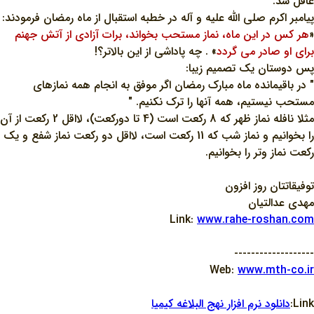
غافل شد.
پيامبر اکرم صلي الله عليه و آله در خطبه استقبال از ماه رمضان فرمودند:
«
هر کس در اين ماه، نماز مستحب بخواند، برات آزادي از آتش جهنم
براي او صادر مي گردد
» . چه پاداشي از اين بالاتر؟!
پس دوستان يک تصميم زيبا:
" در باقيمانده ماه مبارک رمضان اگر موفق به انجام همه نمازهاي
مستحب نيستيم، همه آنها را ترک نکنيم. "
مثلا نافله نماز ظهر که 8 رکعت است (4 تا دورکعت)، لااقل 2 رکعت از آن
را بخوانيم و نماز شب که 11 رکعت است، لااقل دو رکعت نماز شفع و يک
رکعت نماز وتر را بخوانيم.
توفيقاتتان روز افزون
مهدي عدالتيان
Link:
www.rahe-roshan.com
-------------------
Web:
www.mth-co.ir
Link:
دانلود نرم افزار نهج البلاغه کيميا