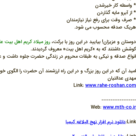
* واسطه کار خيرشدن
* از آبرو مايه گذاردن
* صرف وقت براي رفع نياز نيازمندان
هريک صدقه محسوب مي شود.
دوستان و عزيزان! بياييد در اين روز با برکت،
روز ميلاد کريم اهل بيت علي
کوشش داشتند که به «کريم اهل بيت» معروف گرديدند.
انواع صدقه و نيکي به طبقات محروم در زندگي حضرت جلوه داشت و علاوه
اميد آن که در اين روز بزرگ و در اين راه ارزشمند آن حضرت را الگوي خود
مهدي عدالتيان
Link:
www.rahe-roshan.com
-------------------
Web:
www.mth-co.ir
Link:
دانلود نرم افزار نهج البلاغه کيميا