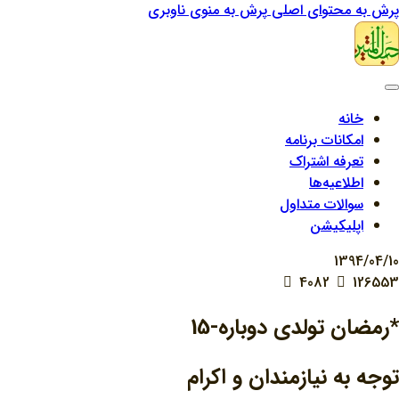
پرش به محتوای اصلی
پرش به منوی ناوبری
خانه
امکانات برنامه
تعرفه اشتراک
اطلاعیه‌ها
سوالات متداول
اپلیکیشن
1394/04/10
4082
126553
*رمضان تولدی دوباره-15
توجه به نیازمندان و اکرام