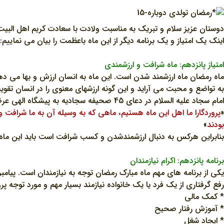
دوستان عزيز سلام و تبريک به مناسبت ولادت با سعادت کريم اهل البيت ا
اينک يک امتياز و يک برنامه ديگر از اين ماه باعظمت را بيان مي نماييم:
امتياز پانزدهم: ماه شرافت و ارزشمندي
ماه رمضان ماه ارزشمند شدن است. اين ماه به انسان ارزش و بها مي دهد. 
به تواضع و محبت مي آرايد و اين گونه ارزشهاي معنوي را در انسان تقوي
امام سجاد عليه السلام در دعاي 45 صحيفه سجاديه به پيشگاه الهي عرضه مي دارند:
«
پروردگارا ما اهل اين ماه هستيم، ماهي که به وسيله آن به ما شرافت
بودند
»
بنابراين هرکس به دنبال ارزشمندشدن و کسب شرافت است بايد اين ماه را 
برنامه پانزدهم: اکرام نيازمندان
يکي از برنامه هاي مهم ماه مبارک رمضان توجه به نيازمندان است. پيامبر 
رفع گرفتاري از يک فرد يا يک خانواده نيازمند بسيار مهم و مورد توجه
* کمک مالي
* آموزش رفتار صحيح
* ايجاد شغل