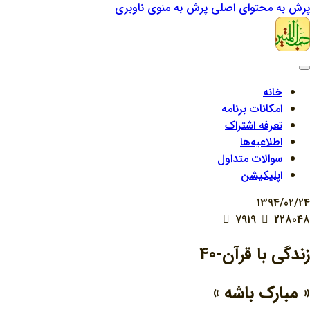
پرش به محتوای اصلی
پرش به منوی ناوبری
خانه
امکانات برنامه
تعرفه اشتراک
اطلاعیه‌ها
سوالات متداول
اپلیکیشن
1394/02/24
7919
228048
زندگي با قرآن-40
« مبارک باشه »