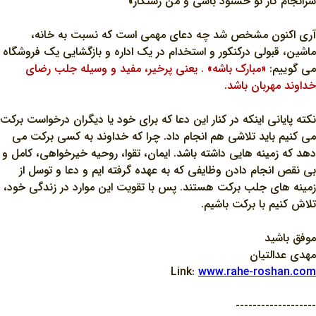
سرانجام کار تو خشنود باشي و من رستگار»
آري اکنون مشخص شد چه دعاي مهمي است که نسبت به خانه،
ماشين، قبولي درکنکور و استخدام در يک اداره و بازگشايي يک فروشگاه
مي گوييم:
«مبارک باشه» . يعني پرخير، مفيد و وسيله جلب رضاي
خداوند مهربان باشد
.
نکته پاياني اينکه در کنار اين دعا که براي خود يا ديگران درخواست برکت
مي کنيم بايد تلاشي هم انجام داد. چرا که خداوند به کسي برکت مي
دهد که زمينه هايي داشته باشد. ايمان، تقوا، روحيه خيرخواهي، کامل و
بي نقص انجام دادن وظايفي که به عهده گرفته ايم و دعا و توسل از
زمينه هاي جلب برکت هستند. پس با تقويت اين موارد در زندگي خود،
تلاش کنيم با برکت باشيم.
موفق باشيد
مهدي عدالتيان
Link:
www.rahe-roshan.com
-------------------