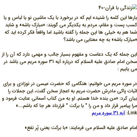
بارها اين کلمه را شنيده ايم که در برخورد با يک ماشين نو يا لباس و يا
کسب پست و مقام، مردم به يکديگر مي گويند: «مبارک باشه» و شايد
شما هم به خيلي ها اين جمله را گفته باشيد اما واقعاً فکر کرده ايد که
«مبارک باشه» به چه معنايي مي باشد؟
اين جمله که يک دعاست و مفهوم بسيار جالب و مهمي دارد که آن را از
سخن امام صادق عليه السلام که درباره آيه 31 سوره مريم مي باشد در
مي يابيم :
در سوره مريم مي خوانيم: هنگامي که حضرت عيسي در نوزادي و براي
اثبات پاکي مادرش حضرت مريم به اعجاز سخن گفت، اين جملات را
بيان کرد: «من بنده خدا هستم. او به من کتاب آسماني عنايت فرمود و
مرا پيامبر قرار داد و من را " با برکت " قرارداد هر جا که باشم....»
Link:
آيه 31 سوره مريم
امام صادق عليه السلام مي فرمايند: «با برکت يعني پُر نفع»