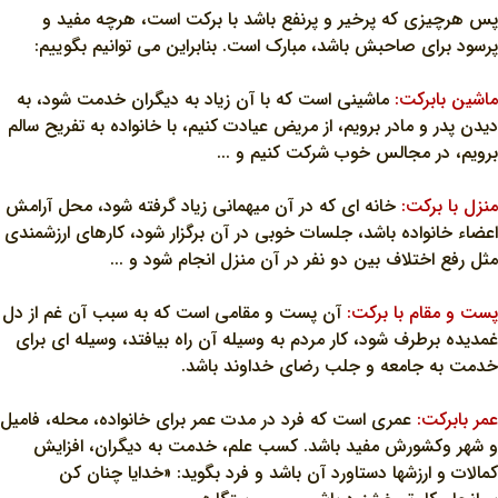
پس هرچيزي که پرخير و پرنفع باشد با برکت است، هرچه مفيد و
پرسود براي صاحبش باشد، مبارک است. بنابراين مي توانيم بگوييم:
ماشين بابرکت:
ماشيني است که با آن زياد به ديگران خدمت شود، به
ديدن پدر و مادر برويم، از مريض عيادت کنيم، با خانواده به تفريح سالم
برويم، در مجالس خوب شرکت کنيم و ...
منزل با برکت:
خانه اي که در آن ميهماني زياد گرفته شود، محل آرامش
اعضاء خانواده باشد، جلسات خوبي در آن برگزار شود، کارهاي ارزشمندي
مثل رفع اختلاف بين دو نفر در آن منزل انجام شود و ...
پست و مقام با برکت:
آن پست و مقامي است که به سبب آن غم از دل
غمديده برطرف شود، کار مردم به وسيله آن راه بيافتد، وسيله اي براي
خدمت به جامعه و جلب رضاي خداوند باشد.
عمر بابرکت:
عمري است که فرد در مدت عمر براي خانواده، محله، فاميل
و شهر وکشورش مفيد باشد. کسب علم، خدمت به ديگران، افزايش
کمالات و ارزشها دستاورد آن باشد و فرد بگويد: «خدايا چنان کن