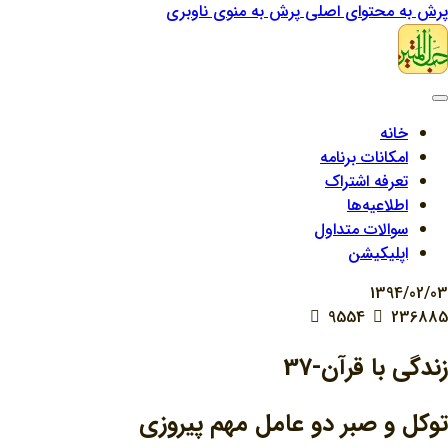
پرش به محتوای اصلی
پرش به منوی ناوبری
خانه
امکانات برنامه
تعرفه اشتراک
اطلاعیه‌ها
سوالات متداول
اپلیکیشن
1394/02/03
9554
236885
زندگي با قرآن-37
توکل و صبر دو عامل مهم پیروزی