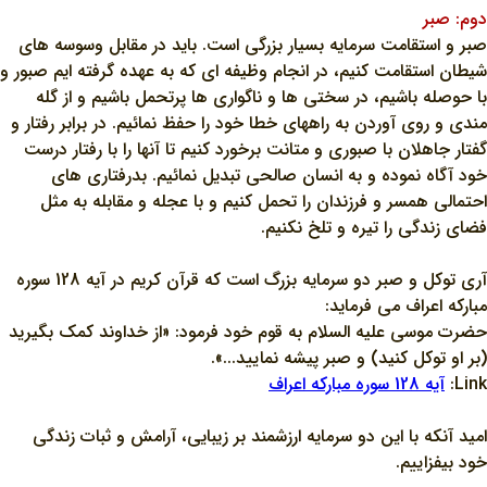
دوم: صبر
صبر و استقامت سرمايه بسيار بزرگي است. بايد در مقابل وسوسه هاي
شيطان استقامت کنيم، در انجام وظيفه اي که به عهده گرفته ايم صبور و
با حوصله باشيم، در سختي ها و ناگواري ها پرتحمل باشيم و از گله
مندي و روي آوردن به راههاي خطا خود را حفظ نمائيم. در برابر رفتار و
گفتار جاهلان با صبوري و متانت برخورد کنيم تا آنها را با رفتار درست
خود آگاه نموده و به انسان صالحي تبديل نمائيم. بدرفتاري هاي
احتمالي همسر و فرزندان را تحمل کنيم و با عجله و مقابله به مثل
فضاي زندگي را تيره و تلخ نکنيم.
آري توکل و صبر دو سرمايه بزرگ است که قرآن کريم در آيه 128 سوره
مبارکه اعراف مي فرمايد:
حضرت موسي عليه السلام به قوم خود فرمود: «از خداوند کمک بگيريد
(بر او توکل کنيد) و صبر پيشه نماييد...».
Link:
آيه 128 سوره مبارکه اعراف
اميد آنکه با اين دو سرمايه ارزشمند بر زيبايي، آرامش و ثبات زندگي
خود بيفزاييم.