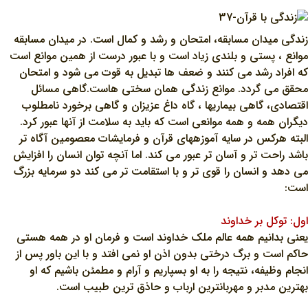
زندگي ميدان مسابقه، امتحان و رشد و کمال است. در ميدان مسابقه
موانع ، پستي و بلندي زياد است و با عبور درست از همين موانع است
که افراد رشد مي کنند و ضعف ها تبديل به قوت مي شود و امتحان
محقق مي گردد. موانع زندگي همان سختي هاست.گاهي مسائل
اقتصادي، گاهي بيماريها ، گاه داغ عزيزان و گاهي برخورد نامطلوب
ديگران همه و همه موانعي است که بايد به سلامت از آنها عبور کرد.
البته هرکس در سايه آموزه‎هاي قرآن و فرمايشات معصومين آگاه تر
باشد راحت تر و آسان تر عبور مي کند. اما آنچه توان انسان را افزايش
مي دهد و انسان را قوي تر و با استقامت تر مي کند دو سرمايه بزرگ
است:
اول: توکل بر خداوند
يعني بدانيم همه عالم ملک خداوند است و فرمان او در همه هستي
حاکم است و برگ درختي بدون اذن او نمي افتد و با اين باور پس از
انجام وظيفه، نتيجه را به او بسپاريم و آرام و مطمئن باشيم که او
بهترين مدبر و مهربانترين ارباب و حاذق ترين طبيب است.