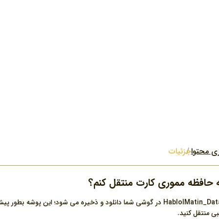
زی محتوا
جزئیات
ه حافظه مموری کارت منتقل کنم؟
محتوای صوتی اين برنامه در پوشه ای بنام HablolMatin_Data در گوشی شما دانلود و ذخیره 
ی منتقل کنید.