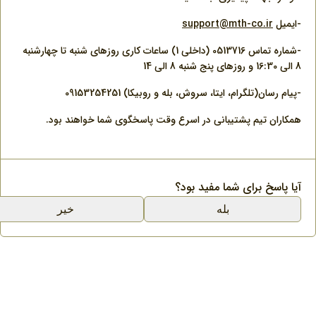
-ایمیل
support@mth-co.ir
-شماره تماس 0513716 (داخلی 1) ساعات کاری روزهای شنبه تا چهارشنبه
8 الی 16:30 و روزهای پنج شنبه 8 الی 14
-پیام رسان(تلگرام، ایتا، سروش، بله و روبیکا) 09153254251
همکاران تیم پشتیبانی در اسرع وقت پاسخگوی شما خواهند بود.
آیا پاسخ برای شما مفید بود؟
بله
خیر